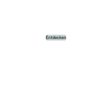
Entdecken
ews und Updat
rund um mailbo