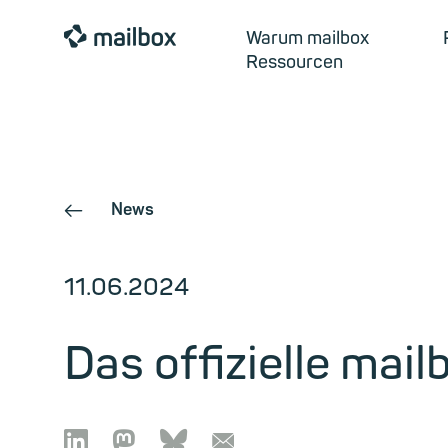
mailbox
Warum mailbox
Ressourcen
News
←
11.06.2024
Das offizielle mai

🦣︎
🦋︎
📧︎