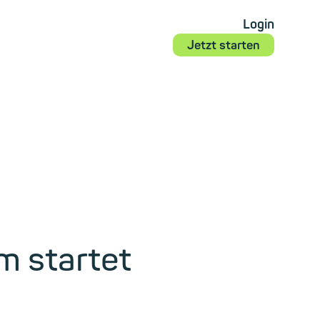
Login
Jetzt starten
m startet