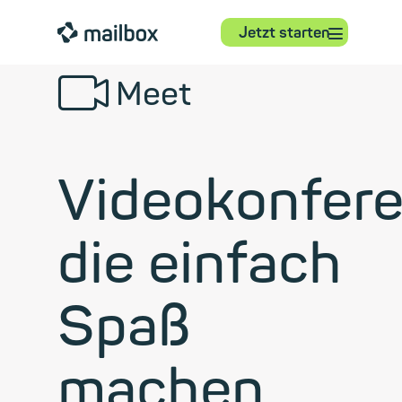
⋮
mailbox
Jetzt starten
📹︎
Meet
Videokonfere
die einfach
Spaß
machen