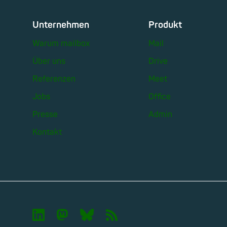
Unternehmen
Produkt
Warum mailbox
Mail
Über uns
Drive
Referenzen
Meet
Jobs
Office
Presse
Admin
Kontakt

🦣︎
🦋︎
📡︎