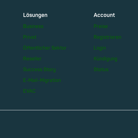
Lösungen
Account
Business
Preise
Privat
Registrieren
Öffentlicher Sektor
Login
Reseller
Kündigung
Success Story
Status
E-Mail-Migration
EVAC