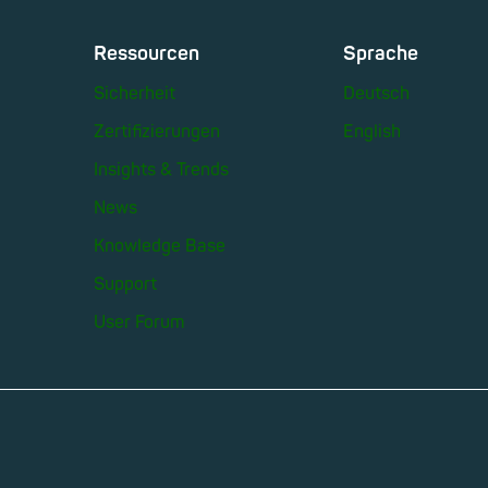
Ressourcen
Sprache
Sicherheit
Deutsch
Zertifizierungen
English
Insights & Trends
News
Knowledge Base
Support
User Forum