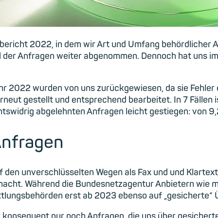
bericht 2022, in dem wir Art und Umfang behördlicher 
l der Anfragen weiter abgenommen. Dennoch hat uns imm
 2022 wurden von uns zurückgewiesen, da sie Fehler en
eut gestellt und entsprechend bearbeitet. In 7 Fällen i
echtswidrig abgelehnten Anfragen leicht gestiegen: von 9
Anfragen
f den unverschlüsselten Wegen als Fax und und Klarte
macht. Während die Bundesnetzagentur Anbietern wie mai
mittlungsbehörden erst ab 2023 ebenso auf „gesichert
konsequent nur noch Anfragen, die uns über gesichert