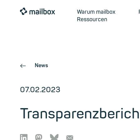
mailbox
Warum mailbox
Ressourcen
News
←
07.02.2023
Transparenzberic

🦣︎
🦋︎
📧︎