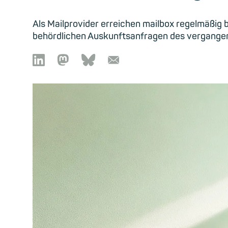
Als Mailprovider erreichen mailbox regelmäßig
behördlichen Auskunftsanfragen des vergangen

🦣︎
🦋︎
📧︎