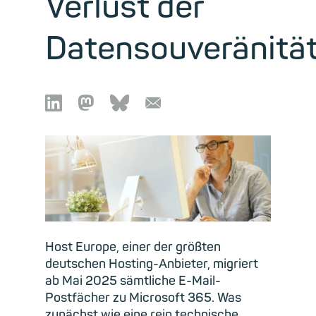
Verlust der
Datensouveränitä

🦣︎
🦋︎
📧︎
Host Europe, einer der größten
deutschen Hosting-Anbieter, migriert
ab Mai 2025 sämtliche E-Mail-
Postfächer zu Microsoft 365. Was
zunächst wie eine rein technische