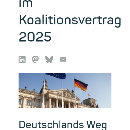
im
Koalitionsvertrag
2025

🦣︎
🦋︎
📧︎
Deutschlands Weg