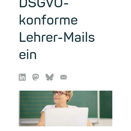
DSGVO-
konforme
Lehrer-Mails
ein

🦣︎
🦋︎
📧︎