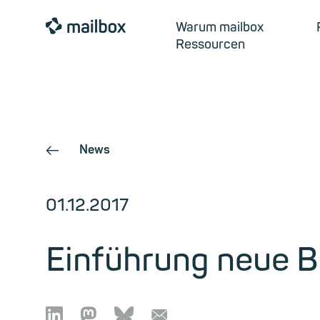
mailbox
Warum mailbox
Ressourcen
News
←
01.12.2017
Einführung neue B

🦣︎
🦋︎
📧︎