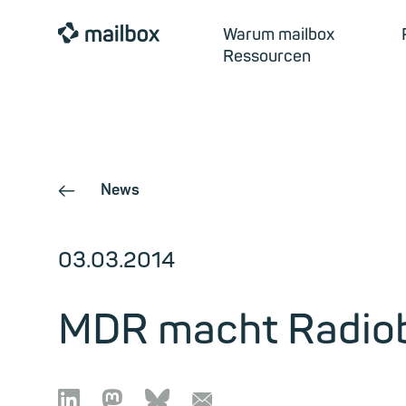
mailbox
Warum mailbox
Ressourcen
News
←
03.03.2014
MDR macht Radiobe

🦣︎
🦋︎
📧︎