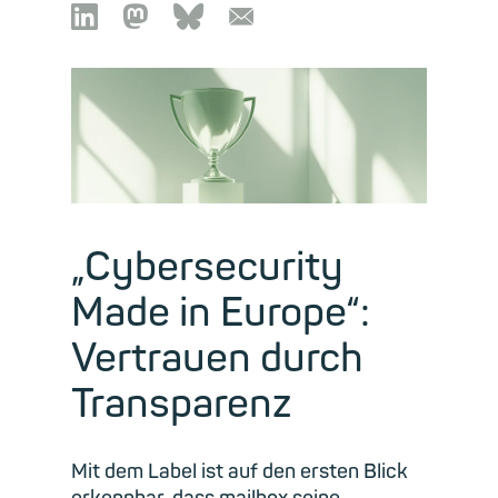

🦣︎
🦋︎
📧︎
„Cybersecurity
Made in Europe“:
Vertrauen durch
Transparenz
Mit dem Label ist auf
den ersten Blick