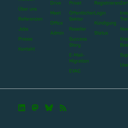
Drive
Privat
Registrieren
Zer
Über uns
Meet
Öffentlicher
Login
Ins
Referenzen
Sektor
Tre
Office
Kündigung
Jobs
Reseller
Ne
Admin
Status
Presse
Success
Kno
Story
Bas
Kontakt
E-Mail-
Sup
Migration
Use
EVAC

🦣︎
🦋︎
📡︎