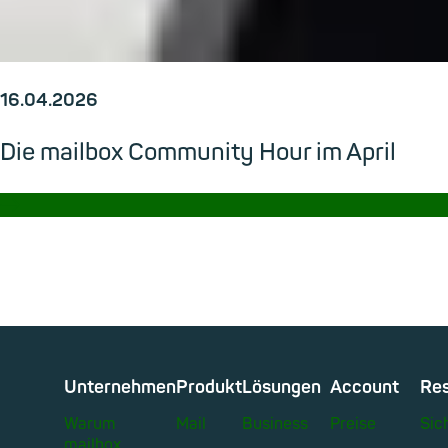
16.04.2026
Die mailbox Community Hour im April
→
Unternehmen
Produkt
Lösungen
Account
Re
Warum
Mail
Business
Preise
Sic
mailbox