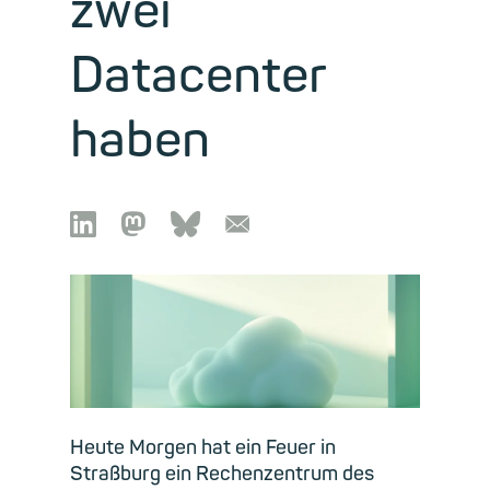
zwei
Datacenter
haben

🦣︎
🦋︎
📧︎
Heute Morgen hat ein Feuer in
Straßburg ein Rechenzentrum des