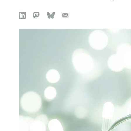

🦣︎
🦋︎
📧︎