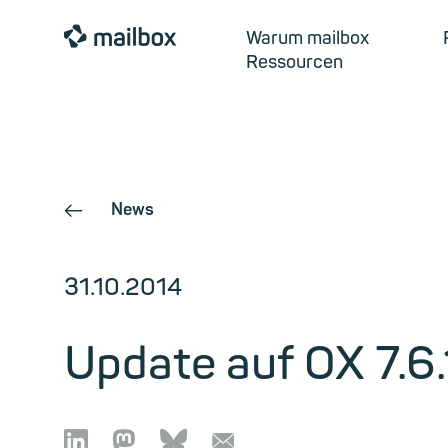
mailbox
Warum mailbox
Ressourcen
News
←
31.10.2014
Update auf OX 7.6.

🦣︎
🦋︎
📧︎