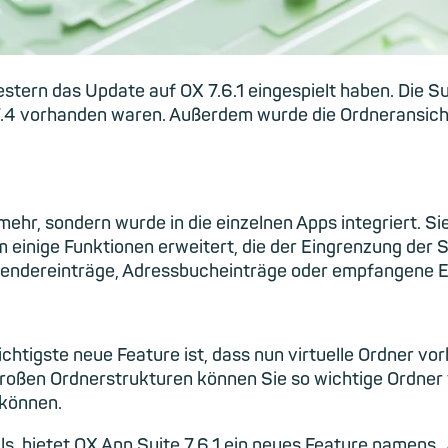
gestern das Update auf OX 7.6.1 eingespielt haben. Die 
 7.4 vorhanden waren. Außerdem wurde die Ordneransicht
mehr, sondern wurde in die einzelnen Apps integriert. Si
inige Funktionen erweitert, die der Eingrenzung der 
alendereinträge, Adressbucheinträge oder empfangene E
htigste neue Feature ist, dass nun virtuelle Ordner vor
n großen Ordnerstrukturen können Sie so wichtige Ordner
 können.
ls,
bietet
OX
App
Suite
7.6.1
ein neues Feature
namens „