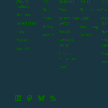
Warum
Mail
Business
Preise
Sic
mailbox
Drive
Privat
Registrieren
Zer
Über uns
Meet
Öffentlicher
Login
Ins
Referenzen
Sektor
Tre
Office
Kündigung
Jobs
Reseller
Ne
Admin
Status
Presse
Success
Kno
Story
Bas
Kontakt
E-Mail-
Sup
Migration
Use
EVAC

🦣︎
🦋︎
📡︎