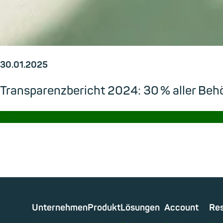
30.01.2025
Transparenzbericht 2024: 30 % aller Be
→
Unternehmen
Produkt
Lösungen
Account
Re