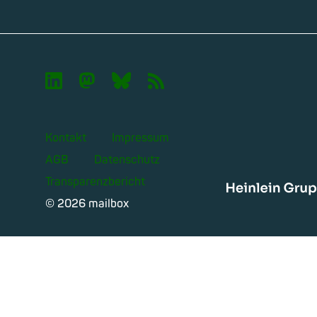

🦣︎
🦋︎
📡︎
Kontakt
Impressum
AGB
Datenschutz
Transparenzbericht
Heinle
© 2026 mailbox