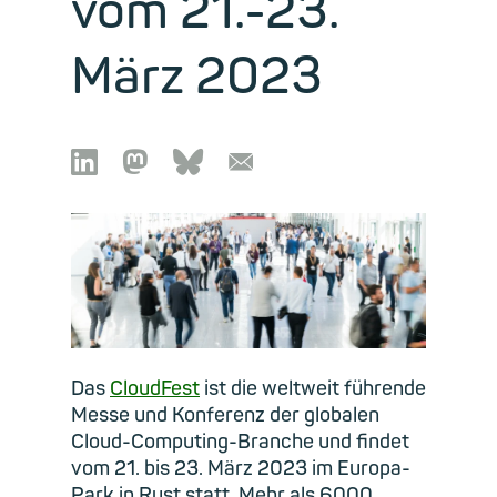
vom 21.-23.
März 2023

🦣︎
🦋︎
📧︎
Das
CloudFest
ist die weltweit führende
Messe und Konferenz der globalen
Cloud-Computing-Branche und findet
vom 21. bis 23. März 2023 im Europa-
Park in Rust statt. Mehr als 6000