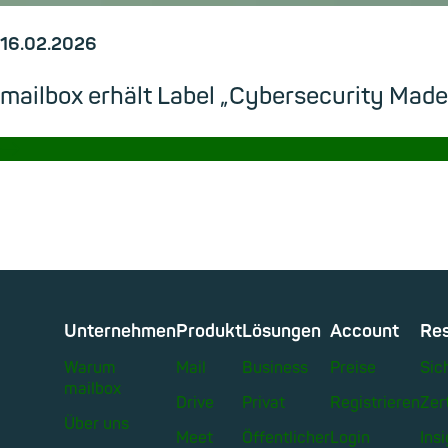
16.02.2026
mailbox erhält Label „Cybersecurity Made
→
Unternehmen
Produkt
Lösungen
Account
Re
Warum
Mail
Business
Preise
Sic
mailbox
Drive
Privat
Registrieren
Zer
Über uns
Meet
Öffentlicher
Login
Ins