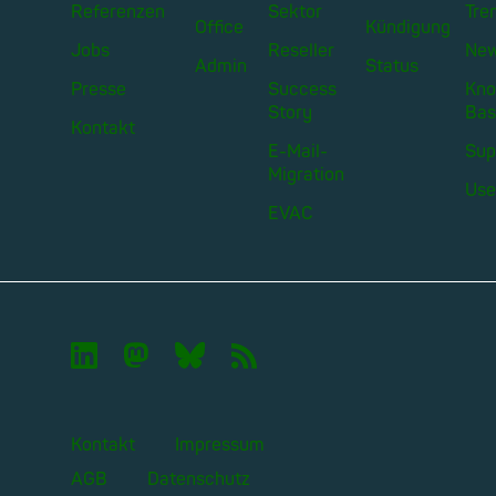
Referenzen
Sektor
Tre
Office
Kündigung
Jobs
Reseller
Ne
Admin
Status
Presse
Success
Kno
Story
Bas
Kontakt
E-Mail-
Sup
Migration
Use
EVAC

🦣︎
🦋︎
📡︎
Kontakt
Impressum
AGB
Datenschutz