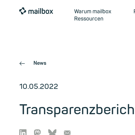
mailbox
Warum mailbox
Ressourcen
News
←
10.05.2022
Transparenzberich

🦣︎
🦋︎
📧︎