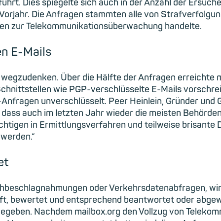
hrt. Dies spiegelte sich auch in der Anzahl der Ersuche
Vorjahr. Die Anfragen stammten alle von Strafverfolgu
gen zur Telekommunikationsüberwachung handelte.
en E-Mails
t wegzudenken. Über die Hälfte der Anfragen erreichte
hnittstellen wie PGP-verschlüsselte E-Mails vorschrei
-Anfragen unverschlüsselt. Peer Heinlein, Gründer und 
d, dass auch im letzten Jahr wieder die meisten Behörde
igen in Ermittlungsverfahren und teilweise brisante De
 werden.“
et
chbeschlagnahmungen oder Verkehrsdatenabfragen, wi
t, bewertet und entsprechend beantwortet oder abgewi
sgegeben. Nachdem mailbox.org den Vollzug von Tele