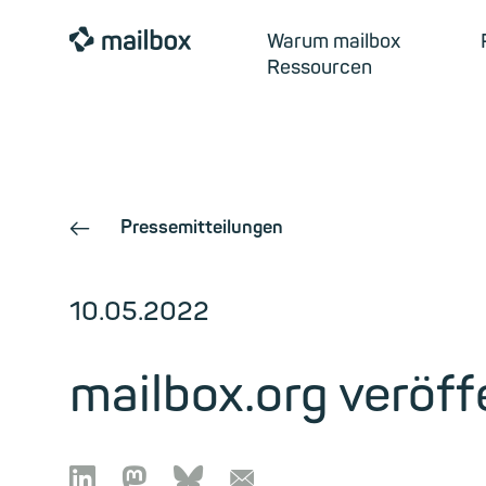
mailbox
Warum mailbox
Ressourcen
Pressemitteilungen
←
10.05.2022
mailbox.org veröff

🦣︎
🦋︎
📧︎