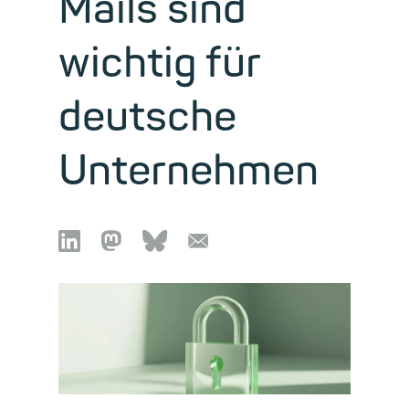
Mails sind
wichtig für
deutsche
Unternehmen

🦣︎
🦋︎
📧︎