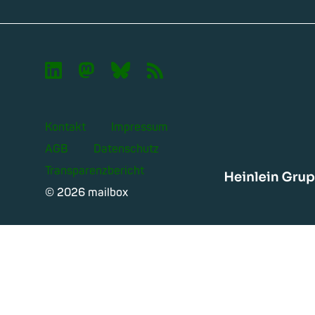

🦣︎
🦋︎
📡︎
Kontakt
Impressum
AGB
Datenschutz
Transparenzbericht
Heinle
© 2026 mailbox