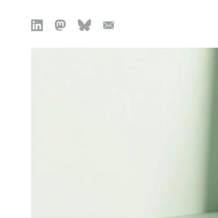

🦣︎
🦋︎
📧︎