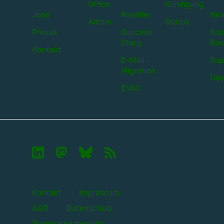
Office
Kündigung
Jobs
Reseller
Ne
Admin
Status
Presse
Success
Kno
Story
Bas
Kontakt
E-Mail-
Sup
Migration
Use
EVAC

🦣︎
🦋︎
📡︎
Kontakt
Impressum
AGB
Datenschutz