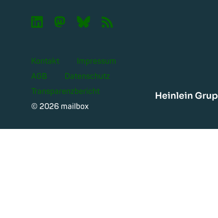

🦣︎
🦋︎
📡︎
Kontakt
Impressum
AGB
Datenschutz
Transparenzbericht
Heinle
© 2026 mailbox