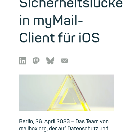
Sicherheitslücke
in myMail-
Client für iOS

🦣︎
🦋︎
📧︎
Berlin, 26. April 2023 – Das Team von
mailbox.org, der auf Datenschutz und