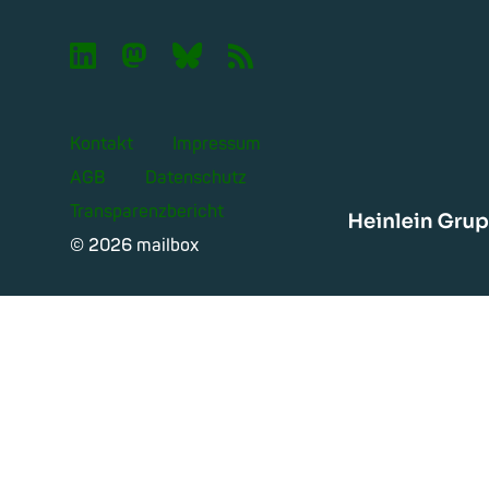

🦣︎
🦋︎
📡︎
Kontakt
Impressum
AGB
Datenschutz
Transparenzbericht
Heinle
© 2026 mailbox