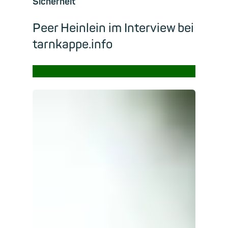
Sicherheit
Peer Heinlein im Interview bei
tarnkappe.info
→
Read m