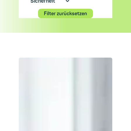
Sicherheit
⮟
Filter zurücksetzen