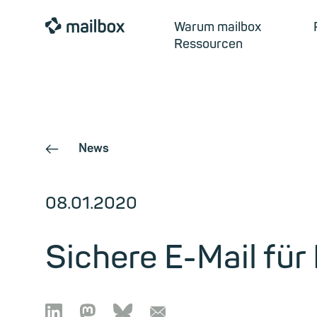
mailbox
Warum mailbox
Ressourcen
News
←
08.01.2020
Sichere E-Mail für

🦣︎
🦋︎
📧︎