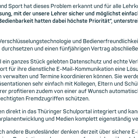
und Sport hat dieses Problem erkannt und für alle Lehr
sung, mit der unsere Lehrer sicher und möglichst einfa
Bedienbarkeit hatten dabei höchste Priorität“, unterstr
, Verschlüsselungstechnologie und Bedienerfreundlichkei
 durchsetzen und einen fünfjährigen Vertrag abschließe
al ein ganzes Stück gelebten Datenschutz und echte Verb
ort für ihre dienstliche E-Mail-Kommunikation eine Lösu
erwalten und Termine koordinieren können. Sie werden i
äsentationen sehr einfach mit Kollegen, Eltern und Schül
rer profitieren zudem von einer auf Wunsch automatisc
rechtigten Fremdzugriffen schützen.
en direkt in das Thüringer Schulportal integriert und k
Lehrplanentwicklung und Medien komplett eigenständig v
uch andere Bundesländer denken derzeit über sichere E-