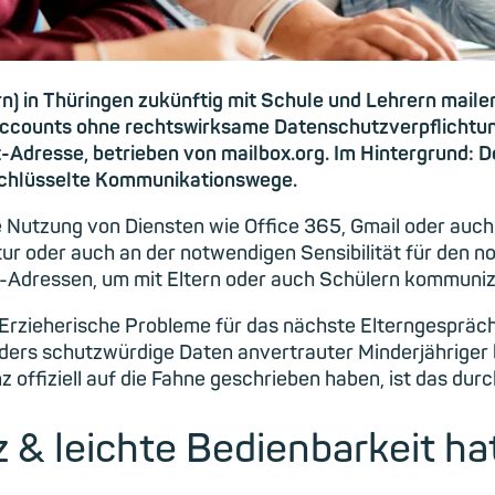
n) in Thüringen zukünftig mit Schule und Lehrern maile
Accounts ohne rechtswirksame Datenschutzverpflichtun
t-Adresse, betrieben von mailbox.org. Im Hintergrund: 
schlüsselte Kommunikationswege.
ie Nutzung von Diensten wie Office 365, Gmail oder auch
ur oder auch an der notwendigen Sensibilität für den n
il-Adressen, um mit Eltern oder auch Schülern kommuniz
Erzieherische Probleme für das nächste Elterngespräch?
s schutzwürdige Daten anvertrauter Minderjähriger be
offiziell auf die Fahne geschrieben haben, ist das dur
 & leichte Bedienbarkeit ha