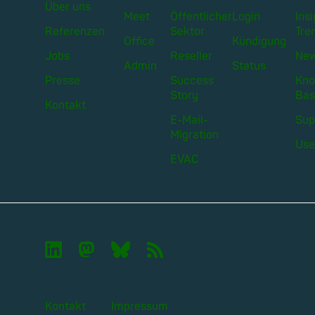
Über uns
Meet
Öffentlicher
Login
Ins
Referenzen
Sektor
Tre
Office
Kündigung
Jobs
Reseller
Ne
Admin
Status
Presse
Success
Kno
Story
Bas
Kontakt
E-Mail-
Sup
Migration
Use
EVAC

🦣︎
🦋︎
📡︎
Kontakt
Impressum