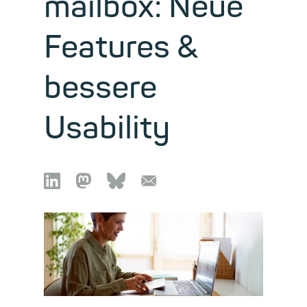
mailbox: Neue
Features &
bessere
Usability

🦣︎
🦋︎
📧︎