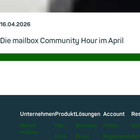
16.04.2026
Die mailbox Community Hour im April
→
Unternehmen
Produkt
Lösungen
Account
Re
Warum
Mail
Business
Preise
Sic
mailbox
Drive
Privat
Registrieren
Zer